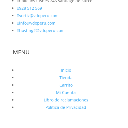

Calle los Cisnes 245 santiago de Surco.

928 512 569

vortiz@vdoperu.com

info@vdoperu.com

hosting2@vdoperu.com
MENU
Inicio
Tienda
Carrito
Mi Cuenta
Libro de reclamaciones
Política de Privacidad